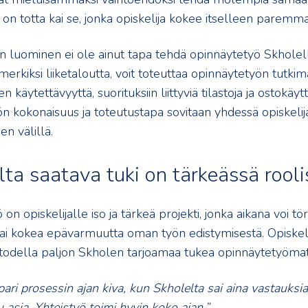
on totta kai se, jonka opiskelija kokee itselleen paremma
n luominen ei ole ainut tapa tehdä opinnäytetyö Skholell
merkiksi liiketaloutta, voit toteuttaa opinnäytetyön tutkim
 käytettävyyttä, suorituksiin liittyviä tilastoja ja ostokäyt
n kokonaisuus ja toteutustapa sovitaan yhdessä opiskelij
en välillä.
lta saatava tuki on tärkeässä rooli
on opiskelijalle iso ja tärkeä projekti, jonka aikana voi t
ai kokea epävarmuutta oman työn edistymisestä. Opiskeli
todella paljon Skholen tarjoamaa tukea opinnäytetyömat
ari prosessin ajan kiva, kun Skholelta sai aina vastauksia
ku asia. Yhteistyö toimi hyvin koko ajan.”