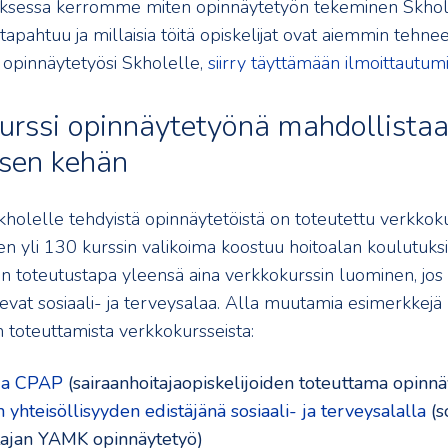
tuksessa kerromme miten opinnäytetyön tekeminen Skhol
apahtuu ja millaisia töitä opiskelijat ovat aiemmin tehneet
 opinnäytetyösi Skholelle,
siirry täyttämään ilmoittautum
urssi opinnäytetyönä mahdollista
isen kehän
kholelle tehdyistä opinnäytetöistä on toteutettu verkkoku
n yli 130 kurssin valikoima koostuu hoitoalan koulutuksi
n toteutustapa yleensä aina verkkokurssin luominen, jos
evat sosiaali- ja terveysalaa. Alla muutamia esimerkkejä
n toteuttamista verkkokursseista:
ja CPAP
(sairaanhoitajaopiskelijoiden toteuttama opinnä
 yhteisöllisyyden edistäjänä sosiaali- ja terveysalalla
(s
tajan YAMK opinnäytetyö)