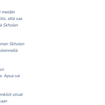
nä meidän
ilis, että saa
tä Skholen
minen Skholen
öskennellä
tus
a. Apua sai
nkilöt olivat
saan