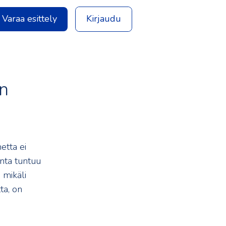
Varaa esittely
Kirjaudu
an
etta ei
inta tuntuu
 mikäli
tta, on