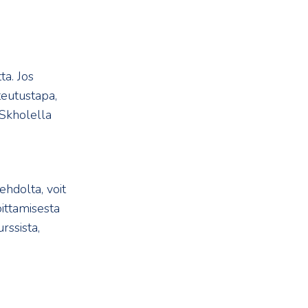
ta. Jos
oteutustapa,
 Skholella
hdolta, voit
ittamisesta
rssista,