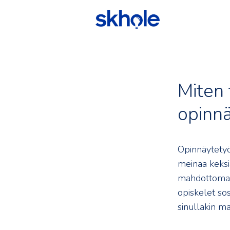
Miten 
opinnä
Opinnäytetyö 
meinaa keksiä
mahdottomalt
opiskelet sosi
sinullakin m