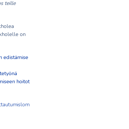
s teille
kholea
Skholelle on
n edistämise
ytetyönä
iseen hoitot
ittautumislom