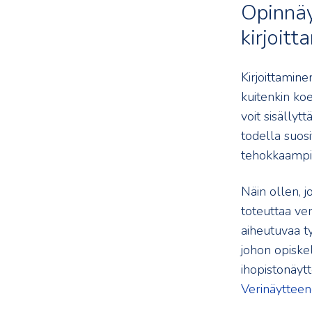
Opinnäy
kirjoitt
Kirjoittamine
kuitenkin koe
voit sisällyt
todella suosi
tehokkaampi 
Näin ollen, 
toteuttaa ver
aiheutuvaa ty
johon opiskel
ihopistonäyt
Verinäytteen