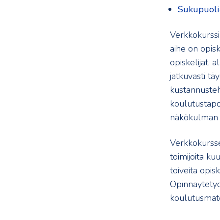
Sukupuoli-
Verkkokurssi
aihe on opisk
opiskelijat, a
jatkuvasti t
kustannusteh
koulutustapo
näkökulman 
Verkkokurssei
toimijoita ku
toiveita opis
Opinnäytetyö
koulutusmater