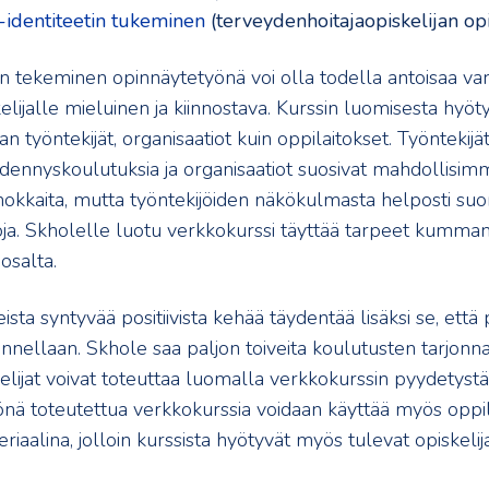
identiteetin tukeminen
(terveydenhoitajaopiskelijan op
n tekeminen opinnäytetyönä voi olla todella antoisaa vars
elijalle mieluinen ja kiinnostava. Kurssin luomisesta hyöty
lan työntekijät, organisaatiot kuin oppilaitokset. Työntekijä
äydennyskoulutuksia ja organisaatiot suosivat mahdollisi
okkaita, mutta työntekijöiden näkökulmasta helposti suor
ja. Skholelle luotu verkkokurssi täyttää tarpeet kumman
osalta.
sta syntyvää positiivista kehää täydentää lisäksi se, että
unnellaan. Skhole saa paljon toiveita koulutusten tarjonnas
kelijat voivat toteuttaa luomalla verkkokurssin pyydetystä
nä toteutettua verkkokurssia voidaan käyttää myös oppil
iaalina, jolloin kurssista hyötyvät myös tulevat opiskelija