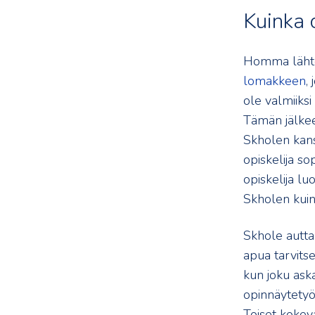
Kuinka 
Homma lähtee 
lomakkeen
,
ole valmiiksi
Tämän jälkee
Skholen kans
opiskelija so
opiskelija l
Skholen kuin
Skhole auttaa
apua tarvits
kun joku aska
opinnäytetyön
Toiset kokev