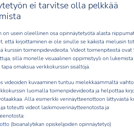
tetyön ei tarvitse olla pelkkää
amista
n on usein oleellinen osa opinnäytetyötä alasta riippumat
t, että kirjoittaminen ei ole sinulle se kaikista mieluisin t
tää kurssiin toimenpidevideoita. Videot toimenpiteistä ovat
ttuja, sillä monelle visuaalinen oppimistyyli on lukemista
tapa omaksua verkkokurssin sisältöjä.
jos videoiden kuvaaminen tuntuu mielekkäämmältä vaihtoe
kkokurssin luomalla toimenpidevideoita ja helpottaa kirjo
ötaakkaa. Alla esimerkki verinäytteenottoon liittyvästä ku
ija toteutti videot laskimoverinäytteenotosta ja
teenotosta:
otto
(bioanalytiikan opiskelijoiden opinnäytetyö)