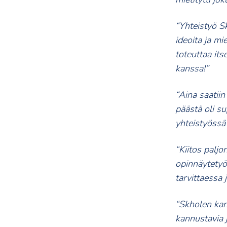
“Yhteistyö Sk
ideoita ja mie
toteuttaa its
kanssa!”
“Aina saatii
päästä oli su
yhteistyössä
“Kiitos palj
opinnäytetyö
tarvittaessa 
“Skholen kans
kannustavia 