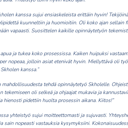
holen kanssa sujui ensiaskeleista erittäin hyvin! Tekijöi
lipidettä kuunneltiin ja huomioitiin. Oli koko ajan sellain fi
eään vapaasti. Suosittelen kaikille opinnäytetyön tekemis
n apua ja tukea koko prosessissa. Kaiken huipuksi vastaa
per nopeaa, jolloin asiat etenivät hyvin. Miellyttävä oli ty
 Skholen kanssa.”
on mahdollisuudesta tehdä opinnäytetyö Skholelle. Ohjeis
n tekemiseen oli selkeä ja ohjaajat mukavia ja kannustavi
ja hienosti pidettiin huolta prosessin aikana. Kiitos!”
sa yhteistyö sujui moitteettomasti ja sujuvasti. Yhteyshe
ja sain nopeasti vastauksia kysymyksiini. Kokonaisuudes