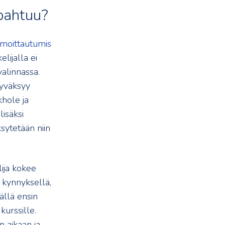
pahtuu?
lmoittautumis
lijalla ei
valinnassa.
hyväksyy
hole ja
lisäksi
sytetään niin
lija kokee
 kynnyksellä,
ällä ensin
kurssille.
 aikaan ja