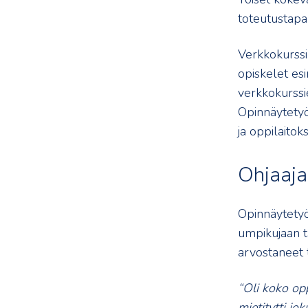
toteutustapa 
Verkkokurssi
opiskelet esi
verkkokurssien
Opinnäytetyö
ja oppilaitoks
Ohjaaja
Opinnäytetyö 
umpikujaan t
arvostaneet 
“Oli koko opp
mietitytti jo