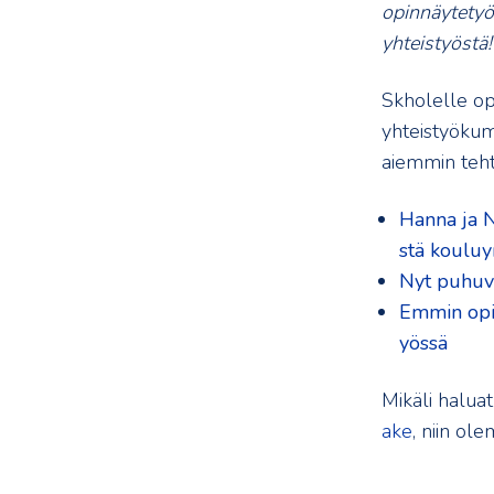
opinnäytetyön 
yhteistyöstä!
Skholelle op
yhteistyökump
aiemmin tehty
Hanna ja N
stä kouluy
Nyt puhuva
Emmin opin
yössä
Mikäli haluat
ake
, niin ol