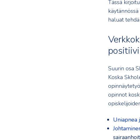
Tässä kirjoi
käytännössä t
haluat tehdä
Verkkok
positiiv
Suurin osa S
Koska Skhole
opinnäytetyö
opinnot kosk
opiskelijoide
Uniapnea 
Johtaminen
sairaanhoi