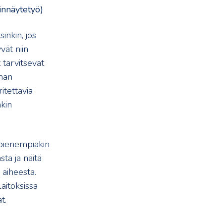
innäytetyö)
inkin, jos
vät niin
t tarvitsevat
mman
itettavia
kin
 pienempiäkin
ta ja näitä
 aiheesta.
aitoksissa
t.