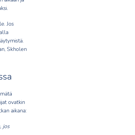
ksi.
e. Jos
alla
täytymistä.
an, Skholen
ssa
örmätä
jat ovatkin
kan aikana:
, jos