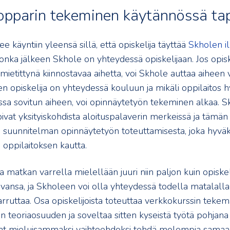
opparin tekeminen käytännössä ta
käyntiin yleensä sillä, että opiskelija täyttää
Skholen i
 jonka jälkeen Skhole on yhteydessä opiskelijaan. Jos opiske
 mietittynä kiinnostavaa aihetta, voi Skhole auttaa aiheen 
n opiskelija on yhteydessä kouluun ja mikäli oppilaitos 
sa sovitun aiheen, voi opinnäytetyön tekeminen alkaa. Sk
pivat yksityiskohdista aloituspalaverin merkeissä ja tämän 
uo suunnitelman opinnäytetyön toteuttamisesta, joka hyväk
 oppilaitoksen kautta.
 matkan varrella mielellään juuri niin paljon kuin opiske
evansa, ja Skholeen voi olla yhteydessä todella matalalla
rruttaa. Osa opiskelijoista toteuttaa verkkokurssin tekem
 teoriaosuuden ja soveltaa sitten kyseistä työtä pohjana 
at mieluisammaksi vaihtoehdoksi tehdä molempia samaan