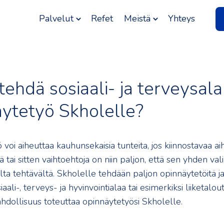
Palvelut
Refet
Meistä
Yhteys
tehdä sosiaali- ja terveysal
ytetyö Skholelle?
voi aiheuttaa kauhunsekaisia tunteita, jos kiinnostavaa aih
 tai sitten vaihtoehtoja on niin paljon, että sen yhden val
a tehtävältä. Skholelle tehdään paljon opinnäytetöitä ja
aali-, terveys- ja hyvinvointialaa tai esimerkiksi liiketalou
ahdollisuus toteuttaa opinnäytetyösi Skholelle.