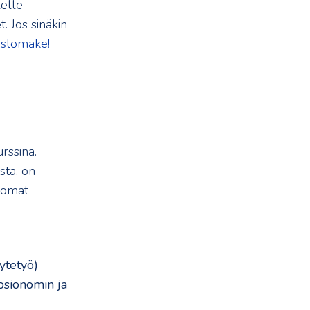
elle
. Jos sinäkin
islomake!
a
rssina.
sta, on
 omat
ytetyö)
osionomin ja