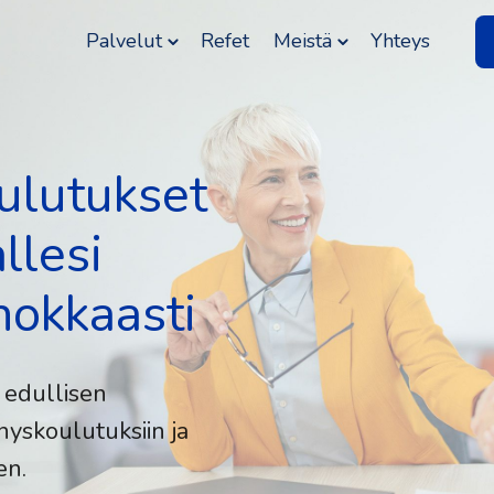
Palvelut
Refet
Meistä
Yhteys
ulutukset
llesi
hokkaasti
 edullisen
yskoulutuksiin ja
en.