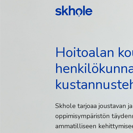
Hoitoalan ko
henkilökunna
kustannuste
Skhole tarjoaa joustavan ja
oppimisympäristön täydenn
ammatilliseen kehittymise