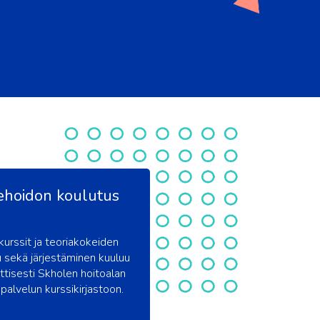
ehoidon koulutus
urssit ja teoriakokeiden
lu sekä järjestäminen kuuluu
tisesti Skholen hoitoalan
palvelun kurssikirjastoon.