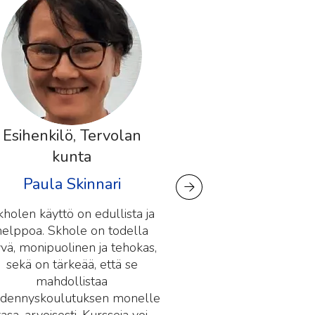
olan
Operatiivinen johtaja,
Humana asumispalvelut
i
Hanna Määttä
ista ja
Skholen avulla Humana pystyy
odella
tarjoamaan asumispalveluiden
ehokas,
henkilöstölleen tasavertaiset
ä se
koulutusmahdollisuudet missä,
milloin ja miten vain.
monelle
Tämänmuotoinen opiskelu on