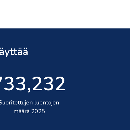
äyttää
733,232
Suoritettujen luentojen
määrä 2025