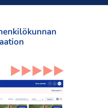
 henkilökunnan
aation