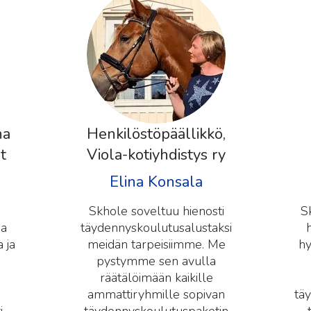
ilöstöpäällikkö,
Esihenkilö, Terv
a-kotiyhdistys ry
kunta
Elina Konsala
Paula Skinnar
le soveltuu hienosti
Skholen käyttö on edull
nyskoulutusalustaksi
helppoa. Skhole on t
än tarpeisiimme. Me
hyvä, monipuolinen ja t
tymme sen avulla
sekä on tärkeää, ett
tälöimään kaikille
mahdollistaa
ttiryhmille sopivan
täydennyskoulutuksen 