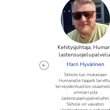
Kehitysjohtaja, Humana
Henk
lastensuojelupalvelut
Viol
Harri Hyvärinen
Skhole tuo mukanaan
Skho
Humanalle laajasti tarvittua
täyden
terveydenhuollon osaamista ja
meid
ymmärrystä
pys
lastensuojelupalveluihin.
rää
Skhole on vaivaton,
amma