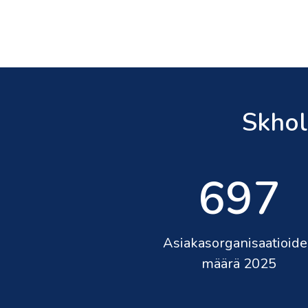
Skho
697
Asiakasorganisaatioid
määrä 2025