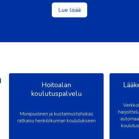
Lue lisää
n
Hoitoalan
Lääk
koulutuspalvelu
Verkkok
harjoitte
Monipuolinen ja kustannustehokas
automaat
ratkaisu henkilökunnan koulutukseen
koulutus